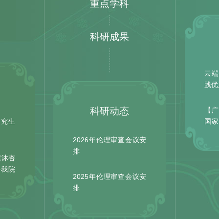
重点学科
科研成果
云端
践优
科研动态
【
研究生
国
项目
2026年伦理审查会议安
排
程沐杏
—我院
2025年伦理审查会议安
排