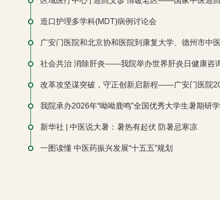
区域医疗中心 | 巡回义诊 情暖老区——国家中医巡回医
造口护理多学科(MDT)病例讨论会
广安门医院和北京协和医院到康复大学、德州市中医院
社会共治 消除肝炎——我院举办世界肝炎日健康咨询科
改革攻坚谋突破，守正创新启新程——广安门医院2026
我院承办2026年“呦呦鹿鸣”全国优秀大学生暑期研学活
新华社 | 中医说大暑：暑热有起伏 防暑忌寒凉
一图读懂 中医药振兴发展“十五五”规划