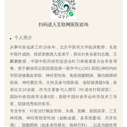
扫码进入互联网医院咨询
个人简介
从事针灸临床工作10余年，北京中医药大学临床教师，名老
中医叶成鹄、韩碧英教授入室弟子，师从针灸名家刘志顺、王
麟鹏教授，中国中医药研究促进会针刀疼痛康复分会常务理
事。曾于解放军总医院医院第一医学中心(301 医院)神经内科
学部进修脑血管病、神经变性病、免疫脱髓鞘病、脑功能障碍
疾病、神经重症等。主持及参与国家级、省部级课题9项，发
表论文10余篇，作为主要参与人撰写《针道传灯韩碧英》、
国际针灸指南等论著6部，曾获中国针灸学会科学技术三等
奖，院级优秀病历奖等。
专业专长：针灸治疗脑血管病、头痛、面瘫、面肌痉挛、三叉
神经痛、神经系统变性病（如帕金森、多系统萎缩、共济失
调）、脱髓鞘病（如多发性硬化、格林巴利），以及功能性胃