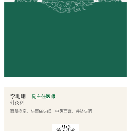
李珊珊
副主任医师
针灸科
面肌痉挛、头面痛失眠、中风面瘫、共济失调