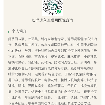
扫码进入互联网医院咨询
个人简介
师从田从豁、韩碧英、钟梅泉等老专家，运用调理髓海方法治
疗中风病及其并发症。曾在友谊医院神经内科、中国康复医学
中心进修、学习，擅长针药结合康复训练治疗中风病所致半身
不遂、吞咽困难、言语謇涩、视物成双、麻木疼痛、小便频急
等功能障碍。对面瘫、颈椎病、腰椎间盘突出症、肩周炎、多
囊卵巢综合征等疾病的治疗取得良好疗效。跟诊钟梅泉教授，
继承硬柄梅花针、电梅花针特色疗法。开展“针灸治眼病”的专
题门诊，运用眶内眼针、电梅花针、核桃皮眼镜灸等方法治疗
近视、弱视、视网膜病变、视神经萎缩、干眼症、视疲劳等眼
病，效果良好。钻研小儿常见疾病的针灸治疗方法，善于治疗
小儿近视、注意缺陷多动障碍、小儿肥胖、遗尿、功能性消化
不良等病症，现任中国针灸学会小儿脑病专业委员会委员。