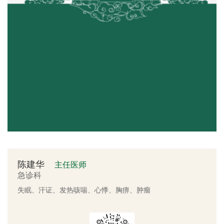
陈建华
主任医师
急诊科
失眠、汗证、发热咳喘、心悸、胸痹、肿瘤