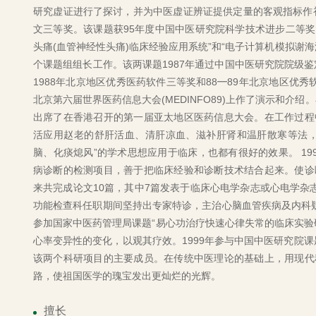
研究虚证进行了探讨，并为中医虚证辨证提供定量的客观指标作初
文三等奖。该课题获95年度中国中医研究院科学技术进步二等奖。
头痛(血管神经性头痛)临床经验应用系统”和“电子计算机模拟谢
个课题组组长工作。该两课题1987年通过中国中医研究院院级鉴
1988年北京地区优秀医药软件三等奖和88━89年北京地区优
北京第六届世界医药信息大会(MEDINFO89)上作了演示和介绍
出席了在香港召开的第一届亚太地区医药信息大会。在工作过程
活应用赵老的舒肝活血、清肝凉血、滋补肝肾和温肝散寒等法，
脑、化痰熄风”的学术思想应用于临床，也都有很好的效果。 1
病诊断的检测项目，善于把临床经验和诊断技术结合起来。使诊
来共完成论文10篇，其中7篇发表于临床心电学杂志或心电学杂
功能检查科任职期间坚持出专家特诊，主治心脑血管疾病及内科疑
参加国家中医药管理局课题“易心功治疗快速心律失常的临床实验
心率变异性的变化，以观其疗效。1999年参与中国中医研究院
该两个科研项目的主要成员。在传统中医理论的基础上，用现代
路，使祖国医学的瑰宝发出更灿烂的光辉。
擅长