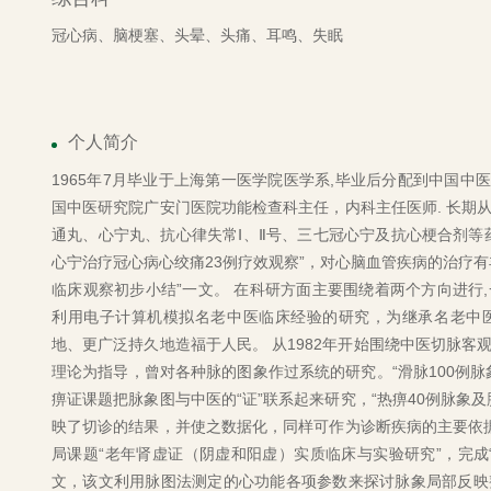
冠心病、脑梗塞、头晕、头痛、耳鸣、失眠
个人简介
1965年7月毕业于上海第一医学院医学系,毕业后分配到中国中医
国中医研究院广安门医院功能检查科主任，内科主任医师. 长期
通丸、心宁丸、抗心律失常Ⅰ、Ⅱ号、三七冠心宁及抗心梗合剂等
心宁治疗冠心病心绞痛23例疗效观察”，对心脑血管疾病的治疗
临床观察初步小结”一文。 在科研方面主要围绕着两个方向进行
利用电子计算机模拟名老中医临床经验的研究，为继承名老中
地、更广泛持久地造福于人民。 从1982年开始围绕中医切脉
理论为指导，曾对各种脉的图象作过系统的研究。“滑脉100例
痹证课题把脉象图与中医的“证”联系起来研究，“热痹40例脉象
映了切诊的结果，并使之数据化，同样可作为诊断疾病的主要依据
局课题“老年肾虚证（阴虚和阳虚）实质临床与实验研究”，完成
文，该文利用脉图法测定的心功能各项参数来探讨脉象局部反映