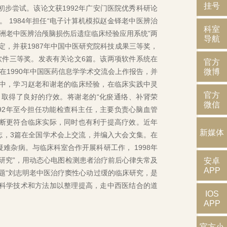
挂号
步尝试。该论文获1992年广安门医院优秀科研论
 1984年担任“电子计算机模拟赵金铎老中医辨治
科室
海洲老中医辨治颅脑损伤后遗症临床经验应用系统”两
导航
定，并获1987年中国中医研究院科技成果三等奖，
秀软件三等奖。发表有关论文6篇。该两项软件系统在
官方
微博
。在1990年中国医药信息学学术交流会上作报告，并
中，学习赵老和谢老的临床经验，在临床实践中灵
官方
取得了良好的疗效。将谢老的“化瘀通络、补肾荣
微信
992年至今担任功能检查科主任，主要负责心脑血管
断更符合临床实际，同时也有利于提高疗效。近年
新媒体
志，3篇在全国学术会上交流，并编入大会文集。在
难杂病。与临床科室合作开展科研工作， 1998年
研究”，用动态心电图检测患者治疗前后心律失常及
安卓
APP
课题“刘志明老中医治疗窦性心动过缓的临床研究，是
科学技术和方法加以整理提高，走中西医结合的道
IOS
APP
官方小