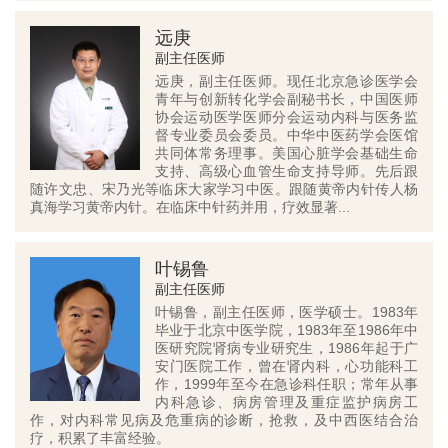
远庚
副主任医师
远庚，副主任医师。现任北京急诊医学会
青年与创新转化学会副秘书长，中国医师
协会运动医学医师分会运动内科与医务监
督专业委员会委员。中华中医药学会医馆
共同体常务理事。美国心脏学会基础生命
支持、高级心血管生命支持导师。先后跟
随许文忠、宋乃光等临床大家学习中医。跟随黄帝内针传人杨
真海学习黄帝内针。在临床中针药并用，疗效显著...
叶锡鲁
副主任医师
叶锡鲁，副主任医师，医学硕士。1983年
毕业于北京中医学院，1983年至1986年中
医研究院肾病专业研究生，1986年起于广
安门医院工作，曾在肾内科，心功能科工
作，1999年至今在急诊科任职；常年从事
内科急诊、病房管理及重症监护病房工
作，对内科常见病及危重病的诊断，抢救，及中西医结合治
疗，积累了丰富经验。