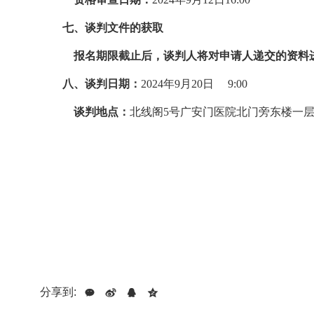
七、谈判文件的获取
报名期限截止后，谈判人将对申请人递交的资料
八、
谈判日期：
2024
年
9
月
20
日
9:00
谈判地点：
北线阁
5
号广安门医院北门旁东楼一
分享到: