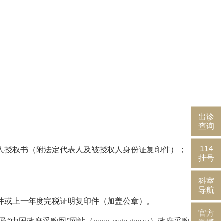
出诊
查询
114
人授权书（附法定代表人及被授权人身份证复印件）；
挂号
科室
导航
件或上一年度完税证明复印件（加盖公章）。
官方
及“中国政府采购网”网站（
www.ccgp.gov.cn
）政府采购