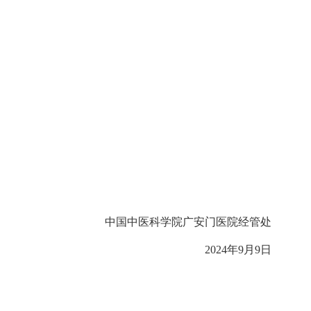
中国中医科学院广安门医院经管处
2024
年
9
月
9
日