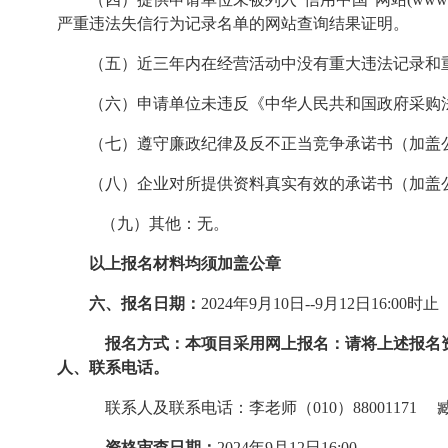
严重违法失信行为记录名单的网站查询结果证明。
（五）近三年内在经营活动中没有重大违法记录和
（六）申请单位未违反《中华人民共和国政府采购
（七）遵守廉政纪律及反不正当竞争承诺书（加盖
（八）企业对所提供资料真实有效的承诺书（加盖
（九）其他：无。
以上报名材料均须加盖公章
六、
报名日期：
2024
年
9
月
10
日
--9
月
12
日
16:00
时止
报名方式：
本项目采用网上报名：请将上述报名
人、联系电话。
联系人及联系电话：李老师（
010
）
88001171
资格审查日期：
2024
年
9
月
12
日
16:00