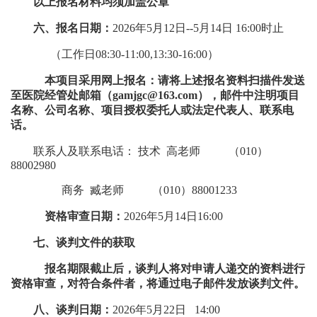
以上报名材料均须加盖公章
六、
报名日期：
202
6
年
5
月
12
日
--
5
月
14
日
16
:00时止
（工作日
08:30-11:00,13:30-16:00）
本项目采用网上报名：请将上述报名资料扫描件发送
至医院经管处邮箱（
gamjgc
@
163
.com
），邮件中注明项目
名称、公司名称、项目授权委托人或法定代表人、联系电
话。
联系人及联系电话：
技术
高
老师
（
010）
8800
2980
商务
臧老师
（
010）88001233
资格审查日期：
202
6
年
5
月
14日
16:00
七、谈判文件的获取
报名期限截止后，谈判人将对申请人递交的资料进行
资格审查，对符合条件者，将通过电子邮件发放谈判文件。
八、
谈判日期：
202
6
年
5
月
22日
14
:00