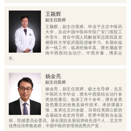
王颖辉
副主任医师
王颖辉，副主任医师。毕业于北京中医药
大学，后在中国中医科学院广安门医院工
作至今。曾在中国人民解放军总医院及首
都医科大学宣武医院进修学习。长期在临
床一线工作，临床经验丰富。擅长脑血管
病中西医结合治疗。中西并蓄，博采众
长。
杨金亮
副主任医师
杨金亮，副主任医师，硕士生导师，北京
中医药大学毕业，擅长中西医结合治疗各
类急危重症。临床工作十余年，擅长各类
急危重症的抢救及操作技术。承担课题3
项，发表论文20余篇，目前任美国心脏协
会基础生命支持导师，世界中医联合会温
病，院感委员会委员。获全国抗击新冠肺炎先进个人，北京市
优秀住培带教老师，中国中医药管理局优秀共产党...