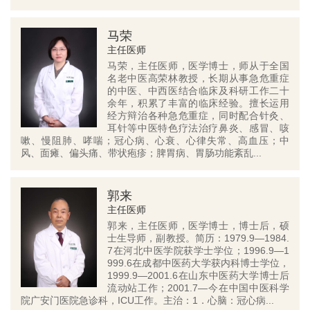
马荣
主任医师
马荣，主任医师，医学博士，师从于全国
名老中医高荣林教授，长期从事急危重症
的中医、中西医结合临床及科研工作二十
余年，积累了丰富的临床经验。擅长运用
经方辩治各种急危重症，同时配合针灸、
耳针等中医特色疗法治疗鼻炎、感冒、咳
嗽、慢阻肺、哮喘；冠心病、心衰、心律失常、高血压；中
风、面瘫、偏头痛、带状疱疹；脾胃病、胃肠功能紊乱...
郭来
主任医师
郭来，主任医师，医学博士，博士后，硕
士生导师，副教授。简历：1979.9—1984.
7在河北中医学院获学士学位；1996.9—1
999.6在成都中医药大学获内科博士学位，
1999.9—2001.6在山东中医药大学博士后
流动站工作；2001.7—今在中国中医科学
院广安门医院急诊科，ICU工作。主治：1．心脑：冠心病...